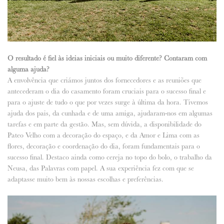
O resultado é fiel às ideias iniciais ou muito diferente? Contaram com
alguma ajuda?
A envolvência que criámos juntos dos fornecedores e as reuniões que
antecederam o dia do casamento foram cruciais para o sucesso final e
para o ajuste de tudo o que por vezes surge à última da hora. Tivemos
ajuda dos pais, da cunhada e de uma amiga, ajudaram-nos em algumas
tarefas e em parte da gestão. Mas, sem dúvida, a disponibilidade do
Pateo Velho com a decoração do espaço, e da Amor e Lima com as
flores, decoração e coordenação do dia, foram fundamentais para o
sucesso final. Destaco ainda como cereja no topo do bolo, o trabalho da
Neusa, das Palavras com papel. A sua experiência fez com que se
adaptasse muito bem às nossas escolhas e preferências.