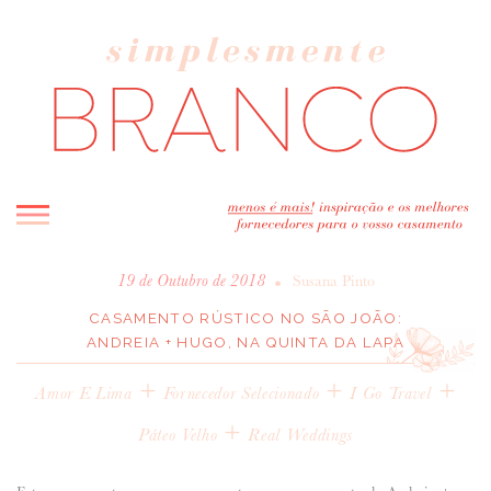
INICIO
•
19 de Outubro de 2018
Susana Pinto
BLOG
CASAMENTO RÚSTICO NO SÃO JOÃO:
ANDREIA + HUGO, NA QUINTA DA LAPA
MELHOR INSPIRAÇÃO
+
ENTREVISTAS
+
+
Amor E Lima
Fornecedor Selecionado
I Go Travel
REAL WEDDINGS & EDITORIAIS
+
Páteo Velho
Real Weddings
CASAVA-ME AQUI!
FORNECEDORES RECOMENDADOS