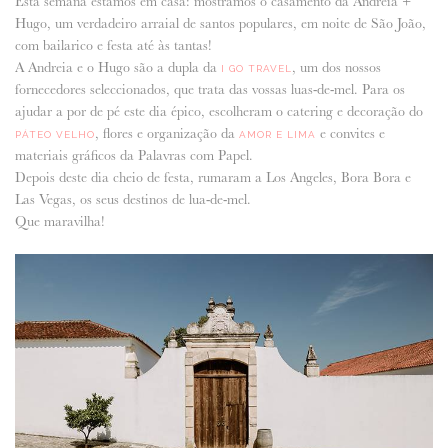
Esta semana estamos em casa: mostramos o casamento da Andreia +
Hugo, um verdadeiro arraial de santos populares, em noite de São João,
ANUNCIE CONNOSCO
com bailarico e festa até às tantas!
A Andreia e o Hugo são a dupla da
, um dos nossos
I GO TRAVEL
fornecedores seleccionados, que trata das vossas luas-de-mel. Para os
ajudar a por de pé este dia épico, escolheram o catering e decoração do
, flores e organização da
e convites e
PÁTEO VELHO
AMOR E LIMA
materiais gráficos da Palavras com Papel.
Depois deste dia cheio de festa, rumaram a Los Angeles, Bora Bora e
Las Vegas, os seus destinos de lua-de-mel.
Que maravilha!