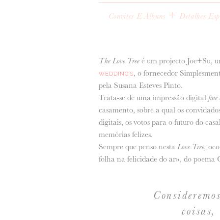
+
Convites E Álbuns
Detalhes Esp
The Love Tree
é um projecto Joe+Su, u
, o fornecedor Simplesment
WEDDINGS
pela Susana Esteves Pinto.
Trata-se de uma impressão digital
fine
casamento, sobre a qual os convidado
digitais, os votos para o futuro do ca
memórias felizes.
Sempre que penso nesta
Love Tree,
oco
folha na felicidade do ar», do poem
Consideremo
coisas,