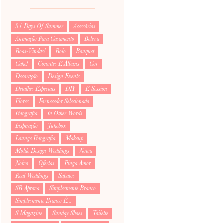
31 Days Of Summer
Acessórios
Animação Para Casamento
Beleza
Boas-Vindas!
Bolo
Bouquet
Cake!
Convites E Álbuns
Cor
Decoração
Design Events
Detalhes Especiais
DIY
E-Session
Flores
Fornecedor Selecionado
Fotografia
In Other Words
Inspiração
Jukebox
Lounge Fotografia
Makeup
Molde Design Weddings
Noiva
Noivo
Ofertas
Pinga Amor
Real Weddings
Sapatos
SB Aprova
Simplesmente Branco
Simplesmente Branco É...
S Magazine
Sunday Shoes
Toilette