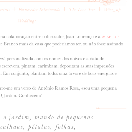
+
+
+
eciais
Fornecedor Selecionado
The Love Tree
Wise_up
Weddings
ma colaboração entre o ilustrador João Lourenço e a
WISE_UP
e Branco mais da casa que poderíamos ter, ou não fosse assinado
 art
, personalizada com os nomes dos noivos e a data do
s escrevem, pintam, carimbam, depositam as suas impressões
sal. Em conjunto, plantam todos uma árvore de boas energias e
rre-me um verso de António Ramos Rosa, «sou uma pequena
a O Jardim. Conhecem?
s o jardim, mundo de pequenas
 calhaus, pétalas, folhas,