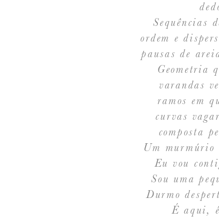
ded
Sequências d
ordem e dispers
pausas de arei
Geometria q
varandas ve
ramos em qu
curvas vaga
composta pe
Um murmúrio d
Eu vou conti
Sou uma pequ
Durmo despert
É aqui, é