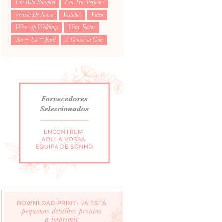
Um Belo Bouquet
Um Trio Perfeito!
Vestido De Noiva
Vestidus
Video
Wise_up Weddings
Wow Factor
You + Us = Fun!
À Conversa Com