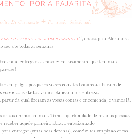
MENTO, POR A PAJARITA
+
nvites De Casamento
Fornecedor Selecionado
“, criada pela Alexandra
PARAR O CAMINHO DESCOMPLICANDO-O
no seu site todas as semanas.
bre como entregar os convites de casamento, que tem mais
 parecer!
estão em pulgas porque os vossos convites bonitos acabaram de
s vossos convidados, vamos planear a sua entrega.
a partir da qual fizeram as vossas contas e encomenda, e vamos lá.
s de casamento em mão. Temos oportunidade de rever as pessoas,
s e receber aquele primeiro abraço entusiasmado.
 para entregar (umas boas dezenas), convém ter um plano eficaz.