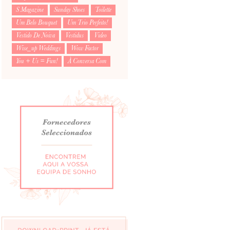
S Magazine
Sunday Shoes
Toilette
Um Belo Bouquet
Um Trio Perfeito!
Vestido De Noiva
Vestidus
Video
Wise_up Weddings
Wow Factor
You + Us = Fun!
À Conversa Com