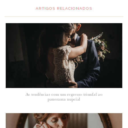
ARTIGOS RELACIONADOS
*
MENSAGEM
:
*
NOME
:
*
As tendências com um regresso triunfal ao
EMAIL
:
panorama nupcial