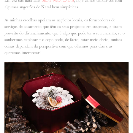
Em vez das habituais
, hoje vamos deixar-vos com
DICAS PARA CASAR
algumas sugestões de Natal bem simpáticas.
ANUNCIE CONNOSCO
As minhas escolhas apoiam os negócios locais, os fornecedores de
serviços de casamento que têm os seus projectos em suspenso, e tiram
proveito do distanciamento, que é algo que pode ter o seu encanto, se o
soubermos explorar – o copo pode, de facto, estar meio cheio, muitas
coisas dependem da perspectiva com que olhamos para elas e as
queremos interpretar!