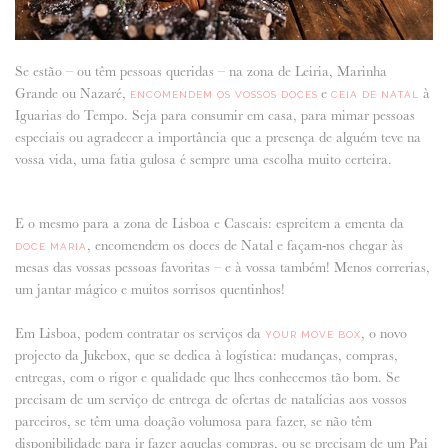
Se estão – ou têm pessoas queridas – na zona de Leiria, Marinha
Grande ou Nazaré,
e
à
ENCOMENDEM OS VOSSOS DOCES
CEIA DE NATAL
Iguarias do Tempo. Seja para consumir em casa, para mimar pessoas
especiais ou agradecer a importância que a presença de alguém teve na
vossa vida, uma fatia gulosa é sempre uma escolha muito certeira.
E o mesmo para a zona de Lisboa e Cascais: espreitem a ementa da
, encomendem os doces de Natal e façam-nos chegar às
DOCE MARIA
mesas das vossas pessoas favoritas – e à vossa também! Menos correrias,
um jantar mágico e muitos sorrisos quentinhos!
Em Lisboa, podem contratar os serviços da
, o novo
YOUR MOVE BOX
projecto da Jukebox, que se dedica à logística: mudanças, compras,
entregas, com o rigor e qualidade que lhes conhecemos tão bom. Se
precisam de um serviço de entrega de ofertas de natalícias aos vossos
parceiros, se têm uma doação volumosa para fazer, se não têm
disponibilidade para ir fazer aquelas compras, ou se precisam de um Pai