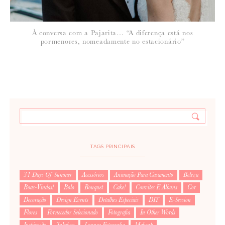
À conversa com a Pajarita… “A diferença está nos
pormenores, nomeadamente no estacionário”
TAGS PRINCIPAIS
31 Days Of Summer
Acessórios
Animação Para Casamento
Beleza
Boas-Vindas!
Bolo
Bouquet
Cake!
Convites E Álbuns
Cor
Decoração
Design Events
Detalhes Especiais
DIY
E-Session
Flores
Fornecedor Selecionado
Fotografia
In Other Words
Inspiração
Jukebox
Lounge Fotografia
Makeup