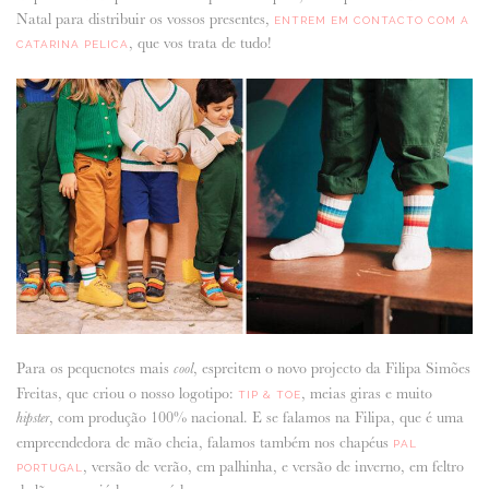
Natal para distribuir os vossos presentes,
ENTREM EM CONTACTO COM A
, que vos trata de tudo!
CATARINA PELICA
Para os pequenotes mais
, espreitem o novo projecto da Filipa Simões
cool
Freitas, que criou o nosso logotipo:
, meias giras e muito
TIP & TOE
, com produção 100% nacional. E se falamos na Filipa, que é uma
hipster
empreendedora de mão cheia, falamos também nos chapéus
PAL
, versão de verão, em palhinha, e versão de inverno, em feltro
PORTUGAL