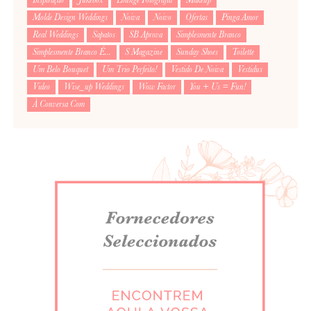
Molde Design Weddings
Noiva
Noivo
Ofertas
Pinga Amor
Real Weddings
Sapatos
SB Aprova
Simplesmente Branco
Simplesmente Branco É...
S Magazine
Sunday Shoes
Toilette
Um Belo Bouquet
Um Trio Perfeito!
Vestido De Noiva
Vestidus
Video
Wise_up Weddings
Wow Factor
You + Us = Fun!
À Conversa Com