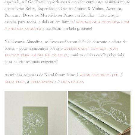
especiais, a I Go Travel convida-nos a escolher entre estes assuntos muito
apetecíveis:
Relax, Experiências Gastronómicas & Vinhos, Aventura,
Romance, Descanso Merecido ou Pausa em Família – haverá aqui
escolha para todos, a dois ou em família!
PONHAM-SE À CONVERSA COM
e escolham um belo presente!
A ANDREIA AUGUSTO
Na Livraria Almedina, os livros estão com 20% de desconto e oferta de
portes – podem encontrar por lá o
QUERES CASAR COMIGO? – GUIA
e muitas outras escolhas bestiais
PRÁTICO PARA UM DIA MUITO FELIZ
para os leitores mais exigentes!
As minhas compras de Natal foram feitas à
, à
AMOR DE CHOCOLATE
, à
e à
.
BEIJA-FLOR
ZÉLIA ÉVORA
LÍDIA PAULO