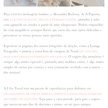
Para escrever mensagens bonitas, a Alexandra Barbosa, de A Pajarita,
cria
, pintados à mão
CARTÕES DE NATAL ÚNICOS E PERSONALIZADOS
com aguarela ou criados a partir de uma xilogravura. Podem emparelhá-
los com magníficos arranjos florais que saem das suas mãos delicadas e
presentear as vossas pessoas mais queridas.
Espreitem as páginas dos nossos fotógrafos de eleição, como a Lounge
Fotografia, e juntem à vossa lista de compras de Natal
UM
VOUCHER
. O registo das memórias é
PARA UMA SESSÃO FOTOGRÁFICA EM FAMÍLIA
sempre algo muito especial e, juntando uma moldura catita, é algo muito
simples de enviar por correio, e será certamente recebido com o maior
dos sorrisos!
A I Go Travel tem um pacote de experiências para disfrutar em
ESCAPADINHAS DE FIM-DE-SEMANA, PRONTO A ESCOLHER E OFERECER,
. Seja para a cara-metade, para pais e sogros
EM FORMA DE VOUCHER
que merecem uns dias de descanso e mimo, ou até para amigos