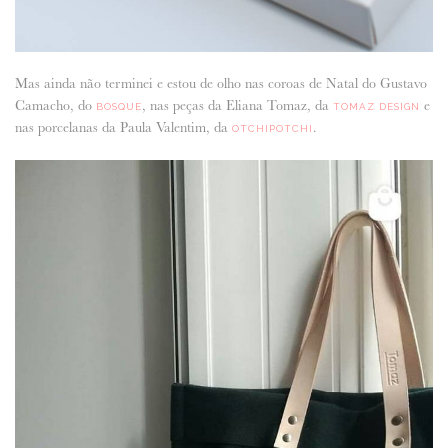
Mas ainda não terminei e estou de olho nas coroas de Natal do Gustavo
Camacho, do
, nas peças da Eliana Tomaz, da
e
BOSQUE
TOMAZ DESIGN
nas porcelanas da Paula Valentim, da
.
OTCHIPOTCHI