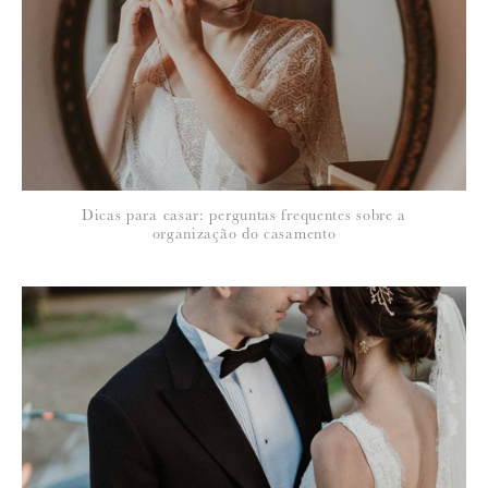
Para saber como tratamos e protegemos os seus dados, leia a nossa
política de privacidade
7 de Dezembro de 2020
AMOR DE CHOCOLATE
Muito obrigada pela preferência e cuidado!
É um gosto e um privilégio encontrar empresas como a Simplesmente
Branco no nosso caminho
Dicas para casar: perguntas frequentes sobre a
organização do casamento
7 de Dezembro de 2020
SUSANA PINTO
De nada Paula, tudo o que é bonito e bom tem montra na nossa casa!