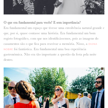
O que era fundamental para vocês? E sem importância?
Era fundamental um espaço que tivesse uma envolvência natural grande e
que, por si, quase contasse uma história. Era fundamental um bom
registo fotográfico, com que nos identificássemos, pois as imagens do
casamentos são o que fica para reavivar a memória. Nisso, a
DIANA
foi fantástica. Era fundamental uma boa experiência
NOBRE
gastronómica. Não era tão importante a questão da festa pela noite
dentro.