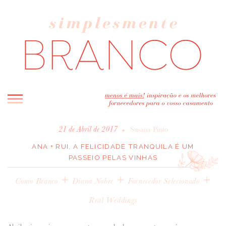
INICIO
•
21 de Abril de 2017
Susana Pinto
BLOG
ANA + RUI, A FELICIDADE TRANQUILA É UM
PASSEIO PELAS VINHAS
MELHOR INSPIRAÇÃO
+
ENTREVISTAS
+
+
Como Branco
Diana Nobre
Fornecedor Selecionado
REAL WEDDINGS & EDITORIAIS
Real Weddings
CASAVA-ME AQUI!
FORNECEDORES RECOMENDADOS