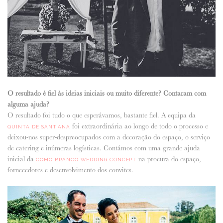
O resultado é fiel às ideias iniciais ou muito diferente? Contaram com
alguma ajuda?
O resultado foi tudo o que esperávamos, bastante fiel. A equipa da
foi extraordinária ao longo de todo o processo e
QUINTA DE SANT’ANA
deixou-nos super-despreocupados com a decoração do espaço, o serviço
de catering e inúmeras logísticas. Contámos com uma grande ajuda
inicial da
na procura do espaço,
COMO BRANCO WEDDING CONCEPT
fornecedores e desenvolvimento dos convites.