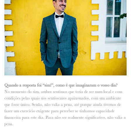
Quando a resposta foi “sim!”, como é que imaginaram o vosso dia?
No momento do sim, ambos sentimos que teria de ser num local e com
condições pelas quais nos sentíssemos apaixonados, com um ambiente
que fosse único. Senão, não valia a pena, até porque ainda tivemos de
fazer um exercício exigente para perceber se tínhamos capacidade
financeira para este dia. Para não ser realmente significativo, não valia a
pena.