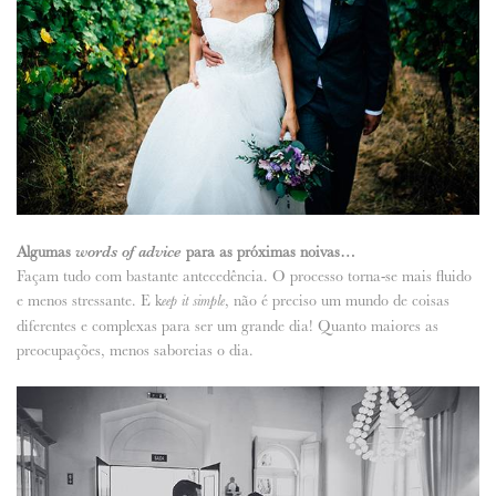
Algumas
words of advice
para as próximas noivas…
Façam tudo com bastante antecedência. O processo torna-se mais fluido
e menos stressante. E k
, não é preciso um mundo de coisas
eep it simple
diferentes e complexas para ser um grande dia! Quanto maiores as
preocupações, menos saboreias o dia.