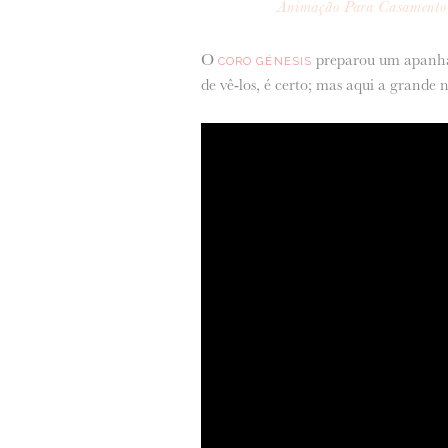
Animação Para Casamento
O
preparou um apanha
CORO GÉNESIS
de vê-los, é certo; mas aqui a grande