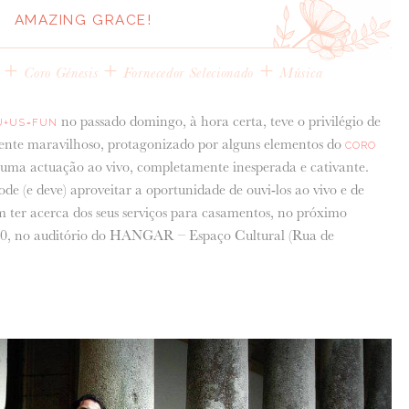
AMAZING GRACE!
+
+
+
Coro Génesis
Fornecedor Selecionado
Música
no passado domingo, à hora certa, teve o privilégio de
U+US=FUN
te maravilhoso, protagonizado por alguns elementos do
CORO
uma actuação ao vivo, completamente inesperada e cativante.
e (e deve) aproveitar a oportunidade de ouvi-los ao vivo e de
am ter acerca dos seus serviços para casamentos, no próximo
30, no auditório do HANGAR – Espaço Cultural (Rua de