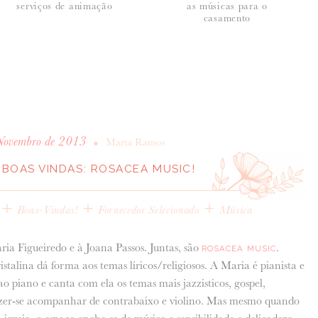
serviços de animação
as músicas para o
casamento
Novembro de 2013
•
Marta Ramos
BOAS VINDAS: ROSACEA MUSIC!
+
+
+
Boas-Vindas!
Fornecedor Selecionado
Música
ria Figueiredo e à Joana Passos. Juntas, são
.
ROSACEA MUSIC
istalina dá forma aos temas líricos/religiosos. A Maria é pianista e
 piano e canta com ela os temas mais jazzisticos, gospel,
fazer-se acompanhar de contrabaixo e violino. Mas mesmo quando