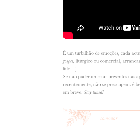
É um turbilhão de emoções, cada actu
gospel,
litúrgico ou comercial, arranc
falo…)
Se não puderam estar presentes nas a
recentemente, não se preocupem: é be
em breve.
Stay tuned!
comentar