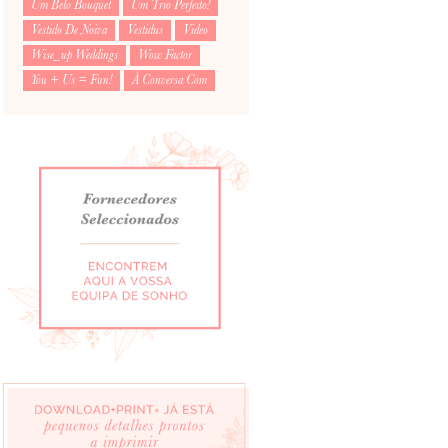
Um Belo Bouquet
Um Trio Perfeito!
Vestido De Noiva
Vestidus
Video
Wise_up Weddings
Wow Factor
You + Us = Fun!
À Conversa Com