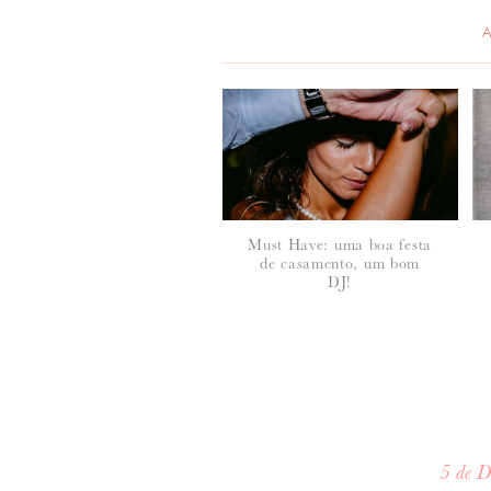
Must Have: uma boa festa
de casamento, um bom
DJ!
5 de 