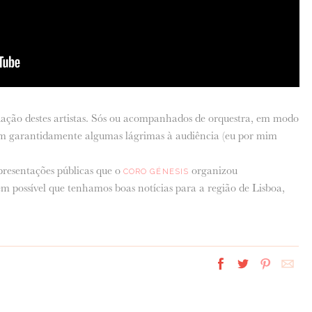
ação destes artistas. Sós ou acompanhados de orquestra, em modo
am garantidamente algumas lágrimas à audiência (eu por mim
presentações públicas que o
organizou
CORO GÉNESIS
m possível que tenhamos boas notícias para a região de Lisboa,