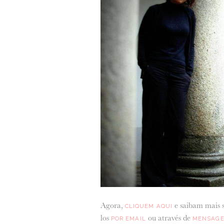
Agora,
e saibam mais s
CLIQUEM AQUI
los
ou através de
POR EMAIL
MENSAGE