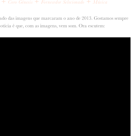
+
+
+
Coro Génesis
Fornecedor Selecionado
Música
do das imagens que marcaram o ano de 2013. Gostamos sempre
 notícia é que, com as imagens, vem som. Ora escutem: