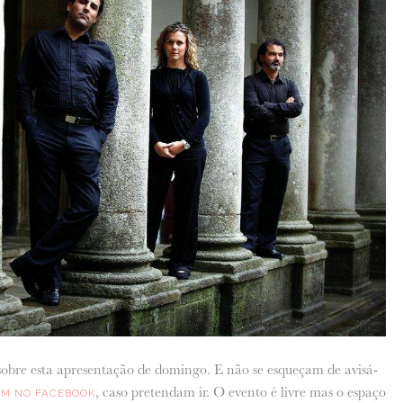
obre esta apresentação de domingo. E não se esqueçam de avisá-
, caso pretendam ir. O evento é livre mas o espaço
M NO FACEBOOK