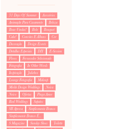
31 Days Of Summer
Acessórios
Animação Para Casamento
Beleza
Boas-Vindas!
Bolo
Bouquet
Cake!
Convites E Álbuns
Cor
Decoração
Design Events
Detalhes Especiais
DIY
E-Session
Flores
Fornecedor Selecionado
Fotografia
In Other Words
Inspiração
Jukebox
Lounge Fotografia
Makeup
Molde Design Weddings
Noiva
Noivo
Ofertas
Pinga Amor
Real Weddings
Sapatos
SB Aprova
Simplesmente Branco
Simplesmente Branco É...
S Magazine
Sunday Shoes
Toilette