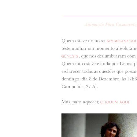
Animação Para Casamento
Quem esteve no nosso
SHOWCASE
YO
testemunhar um momento absolutamen
, que nos deslumbraram com 
GÉNESIS
Quem não esteve e anda por Lisboa pod
esclarecer todas as questões que poss
domingo, dia 8 de Dezembro, às 17h
Campolide, 27 A).
Mas, para aquecer,
.
CLIQUEM AQUI