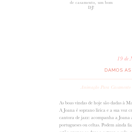
de casamento, um bom
DJ!
19 de 
DAMOS AS 
Animação Para Casamento
As boas vindas de hoje são dadas à Ma
A Joana é soprano lírica e a sua voz cr
cantora de jazz: acompanha a Joana ao
portugueses ou celtas. Podem ainda 