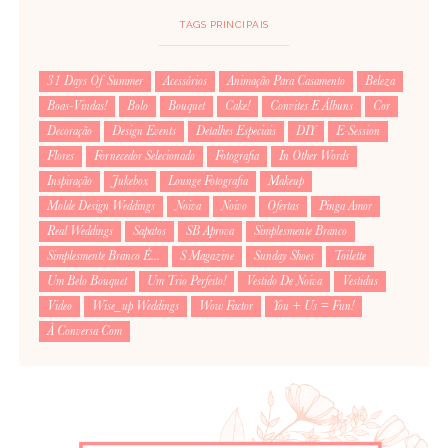
TAGS PRINCIPAIS
31 Days Of Summer
Acessórios
Animação Para Casamento
Beleza
Boas-Vindas!
Bolo
Bouquet
Cake!
Convites E Álbuns
Cor
Decoração
Design Events
Detalhes Especiais
DIY
E-Session
Flores
Fornecedor Selecionado
Fotografia
In Other Words
Inspiração
Jukebox
Lounge Fotografia
Makeup
Molde Design Weddings
Noiva
Noivo
Ofertas
Pinga Amor
Real Weddings
Sapatos
SB Aprova
Simplesmente Branco
Simplesmente Branco É...
S Magazine
Sunday Shoes
Toilette
Um Belo Bouquet
Um Trio Perfeito!
Vestido De Noiva
Vestidus
Video
Wise_up Weddings
Wow Factor
You + Us = Fun!
À Conversa Com