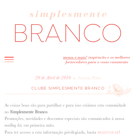
INICIO
•
20 de Abril de 2010
Susana Pinto
BLOG
CLUBE SIMPLESMENTE BRANCO
MELHOR INSPIRAÇÃO
As coisas boas são para partilhar e para isso criámos esta comunidade
ENTREVISTAS
no
Simplesmente Branco
.
REAL WEDDINGS & EDITORIAIS
Promoções, novidades e descontos especiais são comunicados à nossa
CASAVA-ME AQUI!
, em primeira mão.
mailling list
Para ter acesso a esta informação privilegiada, basta
!
REGISTAR-SE
FORNECEDORES RECOMENDADOS